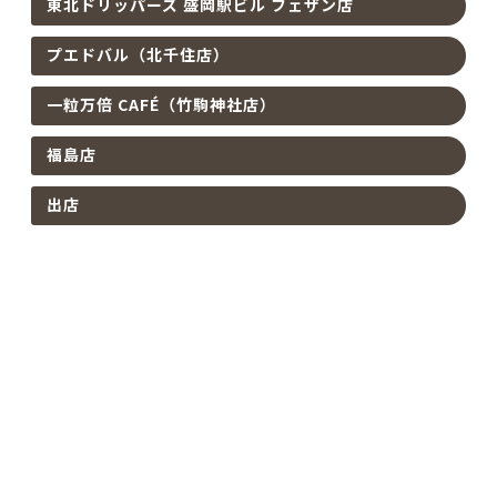
東北ドリッパーズ 盛岡駅ビル フェザン店
プエドバル（北千住店）
一粒万倍 CAFÉ（竹駒神社店）
福島店
出店