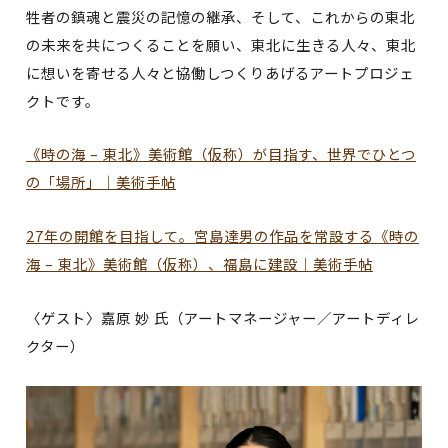
牲者の鎮魂と震災の記憶の継承、そして、これからの東北
の未来を共につくることを願い、東北に生きる人々、東北
に想いを寄せる人々と協働しつくりあげるアートプロジェ
クトです。
《時の海 – 東北》美術館（仮称）が目指す、世界でひとつ
の「場所」｜美術手帖
27年の開館を目指して。宮島達男の作品を常設する《時の
海 – 東北》美術館（仮称）、福島に建設｜美術手帖
〈ゲスト〉嘉原 妙 氏（アートマネージャー／アートディレ
クター）