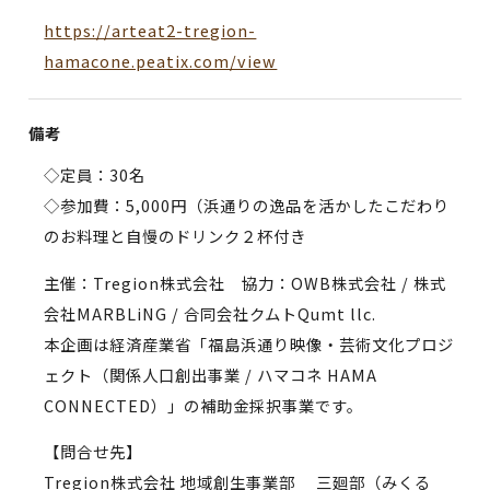
https://arteat2-tregion-
hamacone.peatix.com/view
備考
◇定員：30名
◇参加費：5,000円（浜通りの逸品を活かしたこだわり
のお料理と自慢のドリンク２杯付き
主催：Tregion株式会社 協力：OWB株式会社 / 株式
会社MARBLiNG / 合同会社クムトQumt llc.
本企画は経済産業省「福島浜通り映像・芸術文化プロジ
ェクト（関係人口創出事業 / ハマコネ HAMA
CONNECTED）」の補助金採択事業です。
【問合せ先】
Tregion株式会社 地域創生事業部 三廻部（みくる