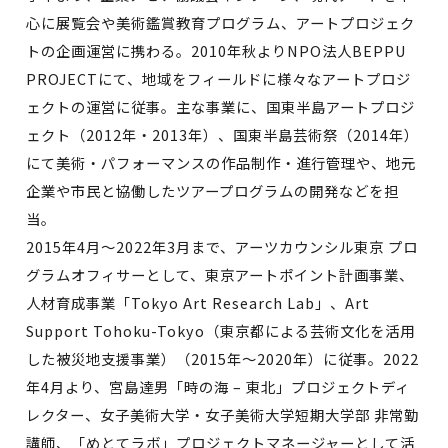
心に展覧会や美術鑑賞教育プログラム、アートプロジェク
トの企画運営に携わる。2010年秋よりNPO法人BEPPU
PROJECTにて、地域をフィールドに様々なアートプロジ
ェクトの運営に従事。主な事業に、国東半島アートプロジ
ェクト（2012年・2013年）、国東半島芸術祭（2014年）
にて美術・パフォーマンスの作品制作・進行管理や、地元
企業や市民と協働したツアープログラムの開発などを担
当。
2015年4月〜2022年3月まで、アーツカウンシル東京 プロ
グラムオフィサーとして、東京アートポイント計画事業、
人材育成事業「Tokyo Art Research Lab」、Art
Support Tohoku-Tokyo（東京都による芸術文化を活用
した被災地支援事業）（2015年〜2020年）に従事。2022
年4月より、宮島達男「時の海 – 東北」プロジェクトディ
レクター、女子美術大学・女子美術大学短期大学部 非常勤
講師、「めとてラボ」プロジェクトマネージャーとして活