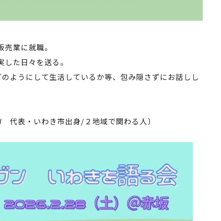
販売業に就職。
実した日々を送る。
どのようにして生活しているか等、包み隠さずにお話しし
NEW 代表・いわき市出身/２地域で関わる人）