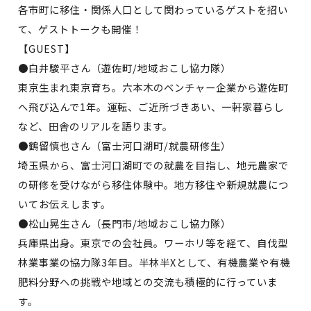
各市町に移住・関係人口として関わっているゲストを招い
て、ゲストトークも開催！
【GUEST】
●白井駿平さん（遊佐町/地域おこし協力隊）
東京生まれ東京育ち。六本木のベンチャー企業から遊佐町
へ飛び込んで1年。運転、ご近所づきあい、一軒家暮らし
など、田舎のリアルを語ります。
●鶴留慎也さん（富士河口湖町/就農研修生）
埼玉県から、富士河口湖町での就農を目指し、地元農家で
の研修を受けながら移住体験中。地方移住や新規就農につ
いてお伝えします。
●松山晃生さん（長門市/地域おこし協力隊）
兵庫県出身。東京での会社員。ワーホリ等を経て、自伐型
林業事業の協力隊3年目。半林半Xとして、有機農業や有機
肥料分野への挑戦や地域との交流も積極的に行っていま
す。