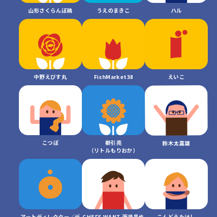
山形さくらんぼ鶏
うえのまきこ
ハル
中野えびす丸
FishMarket38
えいこ
こつぼ
櫛引亮

鈴木太嘉雄
（リトルもりおか）
アートディレクター／デ
CHEFS WANT 渡邉昌也
こんどうたけし