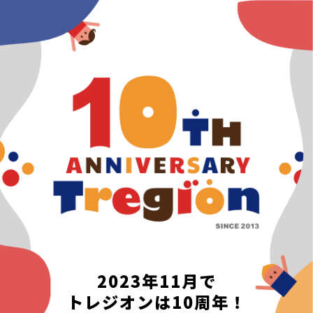
コ
ン
テ
ン
ツ
へ
移
動
2023年11月で
トレジオンは10周年！