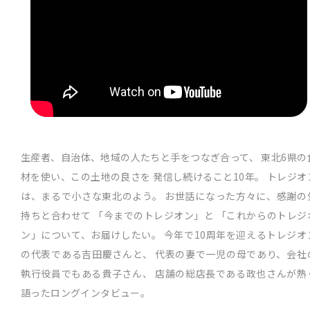
生産者、自治体、地域の人たちと手をつなぎ合って、
東北6県の
材を使い、この土地の良さを
発信し続けること10年。
トレジオ
は、まるで小さな東北のよう。
お世話になった方々に、感謝の
持ちと合わせて
「今までのトレジオン」と
「これからのトレジ
ン」について、お届けしたい。
今年で10周年を迎えるトレジオ
の代表である吉田慶さんと、
代表の妻で一児の母であり、会社
執行役員でもある貴子さん、
店舗の総店長である政也さんが熱
語ったロングインタビュー。